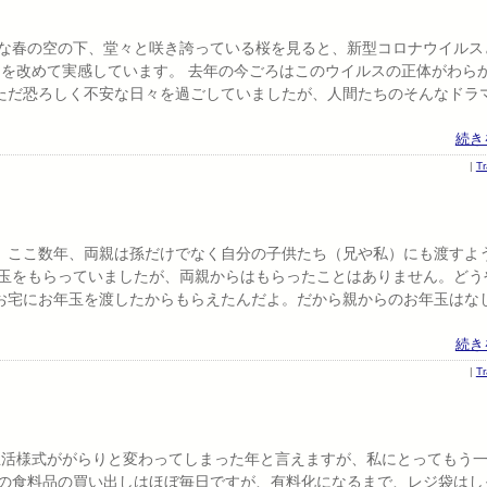
かな春の空の下、堂々と咲き誇っている桜を見ると、新型コロナウイルス
とを改めて実感しています。 去年の今ごろはこのウイルスの正体がわら
ただ恐ろしく不安な日々を過ごしていましたが、人間たちのそんなドラ
続き
|
T
。ここ数年、両親は孫だけでなく自分の子供たち（兄や私）にも渡すよ
年玉をもらっていましたが、両親からはもらったことはありません。どう
お宅にお年玉を渡したからもらえたんだよ。だから親からのお年玉はな
続き
|
T
生活様式ががらりと変わってしまった年と言えますが、私にとってもう
々の食料品の買い出しはほぼ毎日ですが、有料化になるまで、レジ袋はし