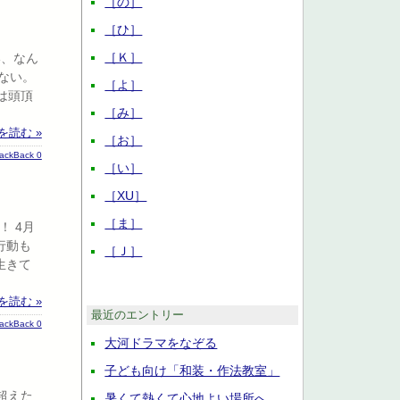
［の］
［ひ］
［Ｋ］
い、なん
ない。
［よ］
は頭頂
［み］
を読む »
［お］
rackBack 0
［い］
［XU］
［ま］
 4月
行動も
［Ｊ］
生きて
を読む »
最近のエントリー
rackBack 0
大河ドラマをなぞる
子ども向け「和装・作法教室」
超えた
暑くて熱くて心地よい場所へ