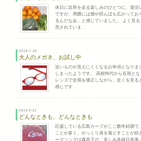
休日に近所を走る楽しみのひとつに、道沿
ですが、周囲には畑や田んぼも広がってお
るんだなあ」と感じていました。 よく見
売されていま…
2019-7-18
大人のメガネ、お試し中
近いものが見えにくくなるお年頃となりま
しまったようです。 高校時代から近視とな
レンズで近視を矯正しながら、近くを見る
感じです…
2019-5-22
どんなときも、どんなときも
応援している広島カープがここ数年好調で
ことが多く、がっくり肩を落とすことが続
ーマソングは森昌子の「哀しみ本線日本海