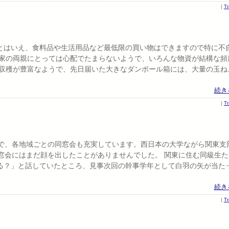
|
T
とはいえ、食料品や生活用品など最低限の買い物はできますので特に不
実家の両親にとっては心配でたまらないようで、いろんな物資が結構な頻
の収穫が豊富なようで、先日届いた大きなダンボール箱には、大量の玉ね
続き
|
T
校で、各地域ごとの同窓会も充実しています。西日本の大学ながら関東支
窓会にはまだ顔を出したことがありませんでした。 関東に住む同級生た
る？」と話していたところ、見事次回の幹事学年として白羽の矢が当た
続き
|
T