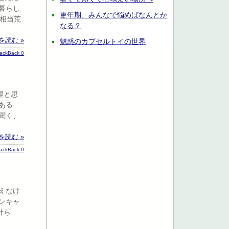
暮らし
更年期、みんなで悩めばなんとか
相当荒
なる？
を読む »
魅惑のカプセルトイの世界
rackBack 0
理と思
ある
聞く、
を読む »
rackBack 0
えなけ
ンキャ
計ら