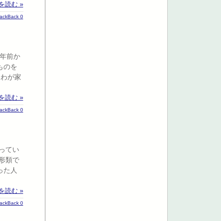
を読む »
rackBack 0
年前か
ものを
 わが家
を読む »
rackBack 0
ってい
形類で
った人
を読む »
rackBack 0