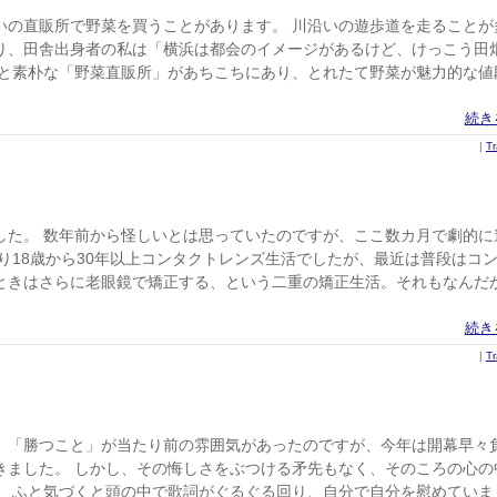
いの直販所で野菜を買うことがあります。 川沿いの遊歩道を走ることが
り、田舎出身者の私は「横浜は都会のイメージがあるけど、けっこう田
ると素朴な「野菜直販所」があちこちにあり、とれたて野菜が魅力的な値
続き
|
T
した。 数年前から怪しいとは思っていたのですが、ここ数カ月で劇的に
り18歳から30年以上コンタクトレンズ生活でしたが、最近は普段はコ
ときはさらに老眼鏡で矯正する、という二重の矯正生活。それもなんだ
続き
|
T
、「勝つこと」が当たり前の雰囲気があったのですが、今年は開幕早々
きました。 しかし、その悔しさをぶつける矛先もなく、そのころの心の
」 ふと気づくと頭の中で歌詞がぐるぐる回り、自分で自分を慰めていま