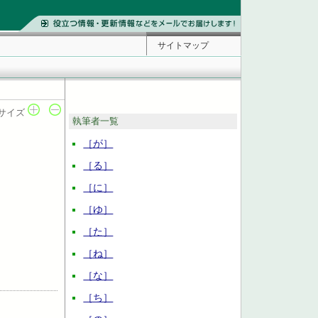
サイトマップ
サイズ
執筆者一覧
［が］
［る］
［に］
［ゆ］
［た］
［ね］
［な］
［ち］