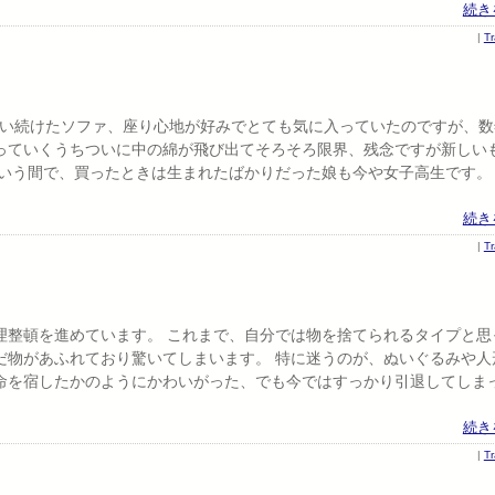
続き
|
T
使い続けたソファ、座り心地が好みでとても気に入っていたのですが、数
っていくうちついに中の綿が飛び出てそろそろ限界、残念ですが新しい
いう間で、買ったときは生まれたばかりだった娘も今や女子高生です。
続き
|
T
理整頓を進めています。 これまで、自分では物を捨てられるタイプと思
だ物があふれており驚いてしまいます。 特に迷うのが、ぬいぐるみや人
命を宿したかのようにかわいがった、でも今ではすっかり引退してしま
続き
|
T