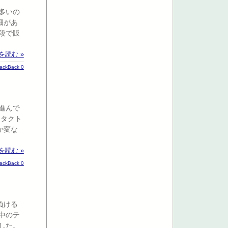
多いの
畑があ
段で販
を読む »
rackBack 0
進んで
ンタクト
か変な
を読む »
rackBack 0
負ける
中のテ
した。