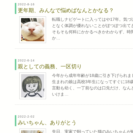
2022-8-16
更年期、みんなで悩めばなんとかなる？
転職しナビゲートに入ってはや17年。気づ
となく体調が優れないことがぽつぽつ出て
そもそも何科にかかるべきかわからず、時間
か…
2022-6-14
親としての義務、一区切り
今年から成年年齢が18歳に引き下げられま
生まれの娘は高校3年生になってすぐに18
言動も幼く、一丁前なのは口先だけ、なん
いけま…
2022-2-02
みいちゃん、ありがとう
先日、実家で飼っていた猫のみいちゃんが虹