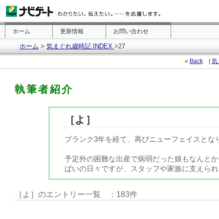
ホーム
更新情報
お問い合わせ
ホーム
>
気まぐれ歳時記 INDEX
>27
«
Back
|
気
執筆者紹介
［よ］
ブランク3年を経て、再びニューフェイスとな
予定外の困難な出産で病弱だった娘もなんとか
ぱいの日々ですが、スタッフや家族に支えられ仕
［よ］のエントリー一覧 ：183件