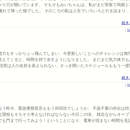
かり穴が開いています。 そもそもみいちゃんは、私がまだ実家で両親と
連れて帰った猫でした。 そのころの私は人生でいろいろと行き詰まり、
続き
|
T
憶力もすっかりぶっ飛んでしまい、今更新しいことへのチャレンジは無
見えてくると、時間を持て余すようになりました。 まだまだ気力体力も
、現実は人の名前を覚えられない、さっき聞いたスケジュールももう一度
続き
|
T
るう昨今、緊急事態宣言ももう何回目でしょうか。 不急不要の外出は控
志望校もそろそろ考えなければならない今日この頃。 残念ながらオープ
でも門まで行ってみよう！ということになり、電車が混まない時間を見