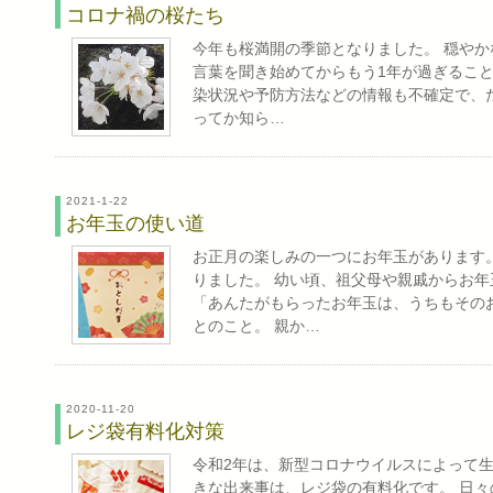
コロナ禍の桜たち
今年も桜満開の季節となりました。 穏や
言葉を聞き始めてからもう1年が過ぎるこ
染状況や予防方法などの情報も不確定で、
ってか知ら…
2021-1-22
お年玉の使い道
お正月の楽しみの一つにお年玉があります
りました。 幼い頃、祖父母や親戚からお
「あんたがもらったお年玉は、うちもその
とのこと。 親か…
2020-11-20
レジ袋有料化対策
令和2年は、新型コロナウイルスによって
きな出来事は、レジ袋の有料化です。 日