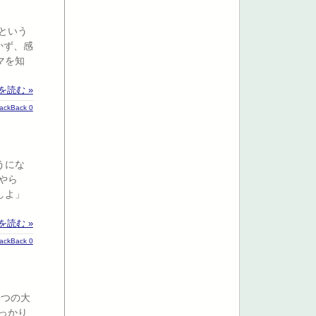
という
かず、感
マを知
を読む »
rackBack 0
うにな
やら
しよ」
を読む »
rackBack 0
一つの大
っかり