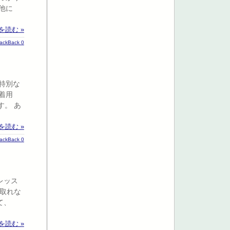
他に
を読む »
rackBack 0
特別な
着用
。 あ
を読む »
rackBack 0
レッス
が取れな
て、
を読む »