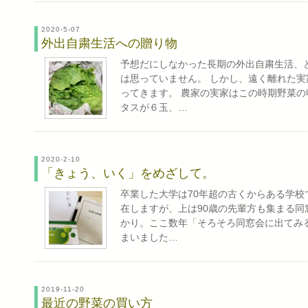
2020-5-07
外出自粛生活への贈り物
予想だにしなかった長期の外出自粛生活、
は思っていません。 しかし、遠く離れた
ってきます。 農家の実家はこの時期野菜
タスが６玉、…
2020-2-10
「きょう、いく」をめざして。
卒業した大学は70年超の古くからある学
在しますが、上は90歳の先輩方も集まる同
かり。ここ数年「そろそろ同窓会に出てみ
まいました…
2019-11-20
最近の野菜の買い方