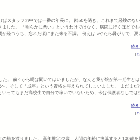
けばスタッフの中では一番の年長に。 齢50を過ぎ、これまで経験のな
きました。 「明らかに悪い」というわけではなく、病院に行くほどでも
が経つうち、忘れた頃にまた来る不調。 例えば ○やたら暑がりで、夏
続き
|
T
した。 前々から噂は聞いてはいましたが、なんと我が娘が第一期生とは！
歳へ、そして「成年」という資格を与えられてしまいました。 まだまだ
といってもまだ高校生で自分で稼いでいないため、今は保護者なしでは
続き
|
T
の橋を渡りました。 享年推定22歳、人間の年齢に換算すると100歳を