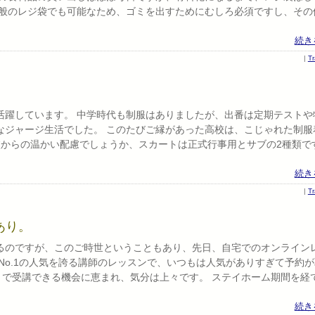
一般のレジ袋でも可能なため、ゴミを出すためにむしろ必須ですし、その
続き
|
T
活躍しています。 中学時代も制服はありましたが、出番は定期テストや
なジャージ生活でした。 このたびご縁があった高校は、こじゃれた制服
からの温かい配慮でしょうか、スカートは正式行事用とサブの2種類です
続き
|
T
あり。
るのですが、このご時世ということもあり、先日、自宅でのオンライン
No.1の人気を誇る講師のレッスンで、いつもは人気がありすぎて予約
まで受講できる機会に恵まれ、気分は上々です。 ステイホーム期間を経
続き