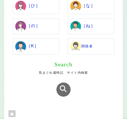
［ひ］
［な］
［の］
［ね］
［K］
関係者
Search
気まぐれ歳時記 サイト内検索