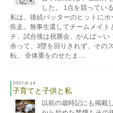
した。 1点を競ってい
私は、後続バッターのヒットにホ
疾走。無事生還してチームメイト
チ、試合後は祝勝会、かんぱ～い！ .
余って、3塁を回りきれず、その
転。 全体重をのせたま…
2007-6-14
子育てと子供と私
以前の歳時記にも掲載
から始めた禁煙もその