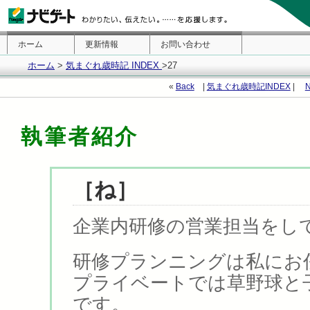
ホーム
更新情報
お問い合わせ
ホーム
>
気まぐれ歳時記 INDEX
>27
«
Back
|
気まぐれ歳時記INDEX
|
N
執筆者紹介
［ね］
企業内研修の営業担当をし
研修プランニングは私にお
プライベートでは草野球と
です。