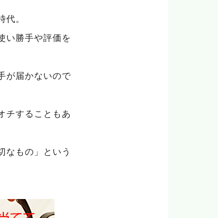
時代。
使い勝手や評価を
手が届かないので
オチすることもあ
切なもの」という