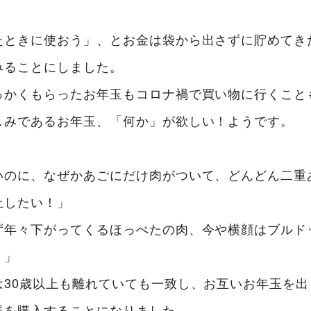
たときに使おう」、とお金は袋から出さずに貯めてき
みることにしました。
っかくもらったお年玉もコロナ禍で買い物に行くこと
しみであるお年玉、「何か」が欲しい！ようです。
、
いのに、なぜかあごにだけ肉がついて、どんどん二重
止したい！」
ず年々下がってくるほっぺたの肉、今や横顔はブルド
！」
は30歳以上も離れていても一致し、お互いお年玉を
器を購入することになりました。