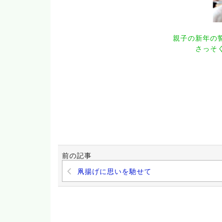
親子の新年の
さっそ
前の記事
凧揚げに思いを馳せて