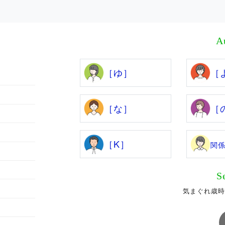
A
［ゆ］
［
［な］
［
［K］
関
S
気まぐれ歳時