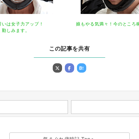
誓いは女子力アップ！
娘もやる気満々！今のところ
く勤しみます。
この記事を共有
B!
気まぐれ歳時記 Topへ