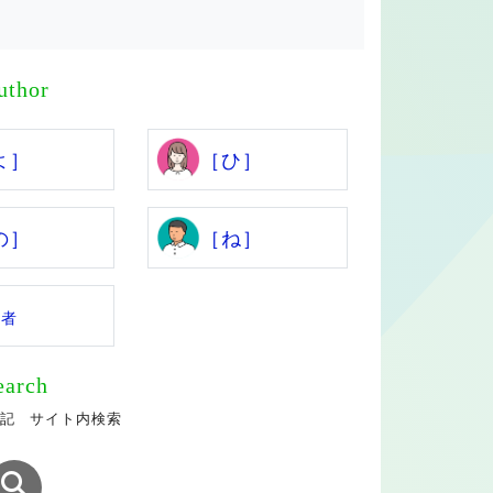
uthor
よ］
［ひ］
の］
［ね］
係者
earch
記 サイト内検索