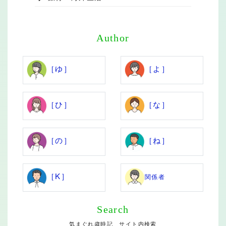
Author
［ゆ］
［よ］
［ひ］
［な］
［の］
［ね］
［K］
関係者
Search
気まぐれ歳時記 サイト内検索