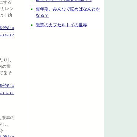
にする
のカレン
更年期、みんなで悩めばなんとか
は非効
なる？
魅惑のカプセルトイの世界
を読む »
rackBack 0
だりし
右の歯
て歯そ
を読む »
rackBack 0
ろ来年の
かし、
今…
を読む »