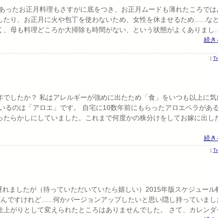
にあったお正月料理もさすがに底をつき、お正月ムードも薄れたころでは
供えしたり、お正月に火や包丁を使わないため、女性を休ませるため......な
く、母も料理どころか大掃除も時間がない、という状態がよくありまし
続き
|
T
年でしたか？ 私はアレルギーが強めに出たため「食」をいつも以上に気
いるのは「アロエ」です。 自宅に10数年前にもらったアロエベラがあ
ったらかしにしていました。これまで何度かの株分けをしてお嫁に出し
続き
|
T
遅れましたが（待っていただいていたら嬉しい）2015年版スケジュール
ですけれど......何かバージョンアップしたいと思い隠し持っていまし
仕上がりとして変えられたところはありませんでした。 さて、カレンダ