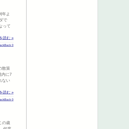
例年よ
ダで
なって
を読む »
rackBack 0
の散策
境内に7
れない
を読む »
rackBack 0
この歳
。何度