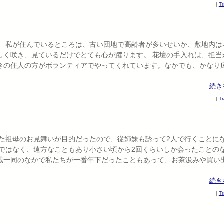
|
T
。 私が住んでいるところは、古い団地で高齢者が多いせいか、敷地内は
しく咲き、見ているだけでとても心が躍ります。 花壇の手入れは、担当
きの住人の方がボランティアでやってくれています。なかでも、かなり
続き
|
T
した祖母のお見舞いが目的だったので、従姉妹も誘って2人で行くことに
けではなく、遠方なこともあり小さい頃から2回くらいしか会ったことの
戚一同のなかで私たちが一番年下だったこともあって、お茶汲みや買い
続き
|
T