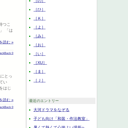
［の］
［ひ］
［Ｋ］
待つこ
［よ］
」 「は
［み］
を読む »
［お］
rackBack 0
［い］
［XU］
［ま］
私にとっ
［Ｊ］
てい
をはじ
を読む »
最近のエントリー
rackBack 0
大河ドラマをなぞる
子ども向け「和装・作法教室」
暑くて熱くて心地よい場所へ