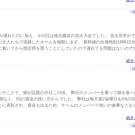
|
T
が遅れたのに加え、その日は地元横浜の花火大会でした。 花火見学が
す人たちで混雑したホームを移動します。 新幹線の出発時刻18時22
に着いてから指定席を買うことにしていたので遅れても問題はないので
続き
|
T
の丑とのことで、鰻が話題の今日この頃。 弊社のメンバーを募って鰻を食べ
係なく、5Sの賞金の使い方からでした。 弊社は毎月第2金曜日を5Sの
とに表彰され、賞金も出るため、チームのメンバーで祝いの食事などを
続き
|
T