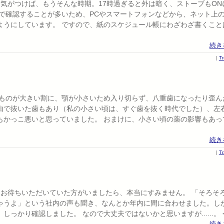
。 気がつけば、もうそんな時期。17時過ぎると外は暗く、ストーブもON
で確認することが多いため、PCやスマートフォンなどから、ネット上
ようにしています。 ですので、紙のスケジュール帳にわざわざ書くこと
続き
|
T
のものが大きい割に、顎が小さいため入り切らず、八重歯になったり歪ん
由で抜いた歯もあり（私の小さい頃は、すぐ歯を抜く時代でした）、左
もかっこ悪いと思っていました。 おまけに、小さい頃の薬の影響もあっ
続き
|
T
。 お待ちいただいていた方がいましたら、本当にすみません。 「そろそ
ゃうよ」という社内の声も聞き、なんとか年内に間に合わせました。し
っかり確認しました。 なので大丈夫ではないかと思いますが......。 
続き