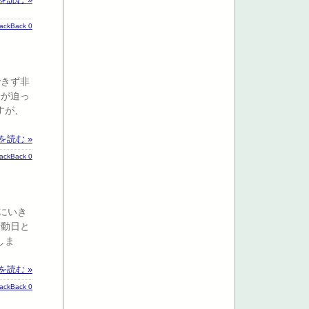
rackBack 0
できず非
分が迫っ
すが、
を読む »
rackBack 0
にいき
活動日と
しま
を読む »
rackBack 0