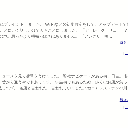
親にプレゼントしました。 Wi-Fiなどの初期設定をして、アップデートで
とにかく話しかけてみることにしました。 「ア・レ・ク・サ...... ？
の声。思ったより機械っぽさはありません。 「アレクサ、明…
続き
|
T
ュースを見て衝撃をうけました。 弊社ナビゲートがある街、日吉。 
、昔から通う街でもあります。 学生街でもあるため、多くのお店が集っ
数しれず。 名店と言われた（言われていましたよね？）レストラン小川
続き
|
T