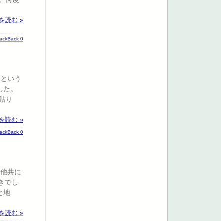
を読む »
rackBack 0
 という
した。
貼り
を読む »
rackBack 0
自他共に
きでし
と地
を読む »