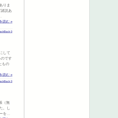
ありま
ど諸説あ
…
を読む »
rackBack 0
にして
るのです
たもの
を読む »
rackBack 0
帳（無
た。し
ーを…