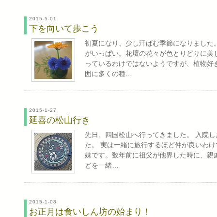
2015-5-01
下を向いて歩こう
初夏になり、少し汗ばむ季節になりました
がいっぱい。花壇の花々が色とりどりに美
っているわけではないようですが、植物好
囲に多くの種…
2015-1-27
延喜の松山行き
先日、四国松山へ行ってきました。 入院
た。 実は一緒に旅行するほど仲が良いわ
妹です。数年前に祖父が他界した時に、親
どを一緒…
2015-1-08
お正月は食いしん坊の始まり！