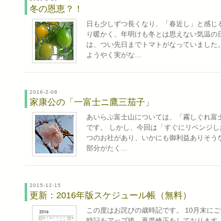
冬の恩恵？！
日も少しずつ長くなり、「春近し」と感じ
り暖かく、年明けも冬とは思えない気温の
は、つい先日までトマトがなっていました
ようやく実がな…
2016-2-08
家康公の「一富士ニ鷹三茄子」
あいらぶ富士山については、「霧しぐれ富
です。 しかし、今回は「すぐにリベンジし
つのお社があり、いかにも御利益ありそう
部分がたく…
2015-12-15
更新：2016年版スケジュール帳（無料）
この度はお詫びの歳時記です。 10月末に
時記をアップ後、再度修正をしております。3