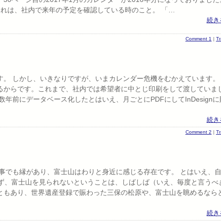
] ） それは、社内で来年の予定を確認している時のこと。 「…
続き
Comment 1
|
T
。 しかし、いきなりですが、いまカレンダー危機をむかえています。
るからです。これまで、社内では希望者に中とじ印刷をして渡していま
年前にデータベース化したとはいえ、月ごとにPDFにしてInDesignに
続き
Comment 2
|
T
事でも縁があり、富士山はわりと身近に感じる存在です。 とはいえ、
らず、富士山を見られないということは、しばしば（いえ、毎度と言うべ
いることもあり、世界遺産登録で賑わった三保の松原や、富士山を眺めるなら
続き