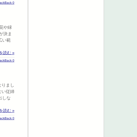
rackBack 0
花や緑
が決ま
広い範
を読む »
rackBack 0
なりまし
ない従姉
出しな
を読む »
rackBack 0