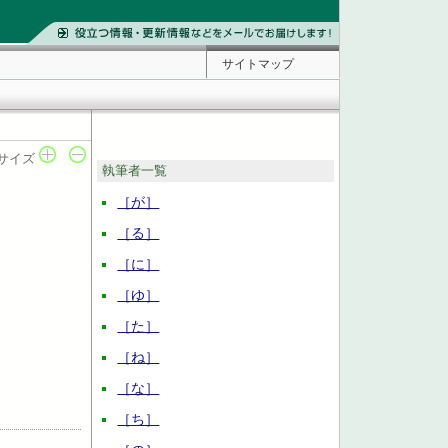
サイトマップ
サイズ
執筆者一覧
［が］
［る］
［に］
［ゆ］
［た］
［ね］
［な］
［ち］