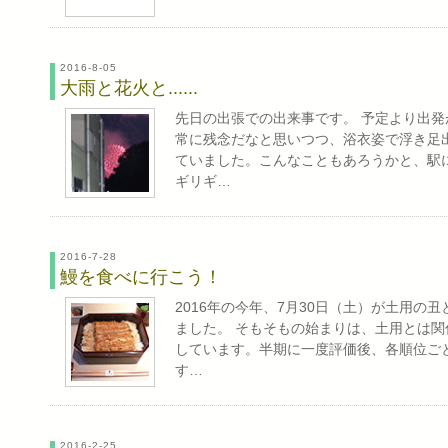
2016-8-05
大雨と花火と......
先日の出張での出来事です。 予定より出発
常に残念だなと思いつつ、浴衣姿で浮き足出
ていました。こんなこともあろうかと、駅
ギリギ…
2016-7-28
鰻を食べに行こう！
2016年の今年、7月30日（土）が土用
ました。 そもそもの始まりは、土用とは関
しています。半期に一度評価後、各順位ご
す…
2016-2-25