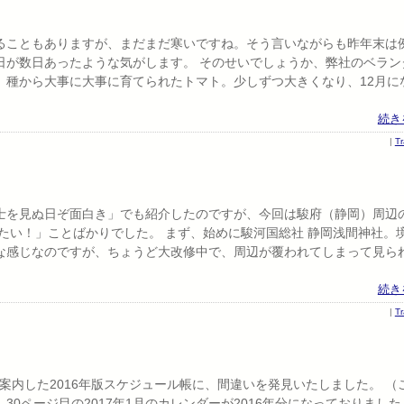
ることもありますが、まだまだ寒いですね。そう言いながらも昨年末は
日が数日あったような気がします。 そのせいでしょうか、弊社のベラン
。種から大事に大事に育てられたトマト。少しずつ大きくなり、12月に
続き
|
T
士を見ぬ日ぞ面白き」でも紹介したのですが、今回は駿府（静岡）周辺
たい！」ことばかりでした。 まず、始めに駿河国総社 静岡浅間神社。
な感じなのですが、ちょうど大改修中で、周辺が覆われてしまって見ら
続き
|
T
ご案内した2016年版スケジュール帳に、間違いを発見いたしました。 （
0ページ目の2017年1月のカレンダーが2016年分になっておりました