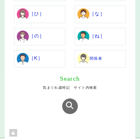
［ひ］
［な］
［の］
［ね］
［K］
関係者
Search
気まぐれ歳時記 サイト内検索