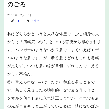
のごろ
2006年 12月 13日
［よ］
子育て
私はどちらかというと大柄な体型で、少し細身の夫
からは「肩幅広いね?」といつも背後から感心されま
す。ハンガーのようないかり肩で、よくいえばモデ
ルのような肩です。が、着る服はどれもこれも肩幅
が足りず、いつも肩の線が首側にずれこんで、見る
からに不格好。
特に耐えられないのは、たまに和服を着るときで
す。美しく見せるため強制的になで肩を作ろうと、
タオルを何本も肩に入れ矯正しますが、それでも肩
の先がニョキっと上がっている姿は、情けないばか