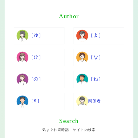
Author
［ゆ］
［よ］
［ひ］
［な］
［の］
［ね］
［K］
関係者
Search
気まぐれ歳時記 サイト内検索