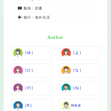
勉強・読書
旅行・海外生活
Author
［ゆ］
［よ］
［ひ］
［な］
［の］
［ね］
［K］
関係者