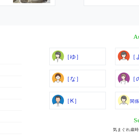
A
［ゆ］
［
［な］
［
［K］
関
S
気まぐれ歳時