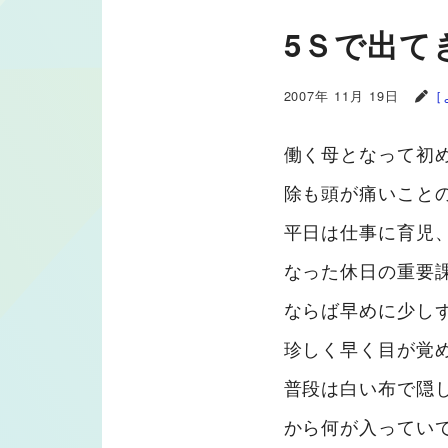
5Ｓで出て
2007年 11月 19日
［
働く母となって初
除も頭が痛いこと
平日は仕事に育児
なった休日の重要
ならば早めに少し
珍しく早く目が覚
普段は白い布で隠
から何が入ってい