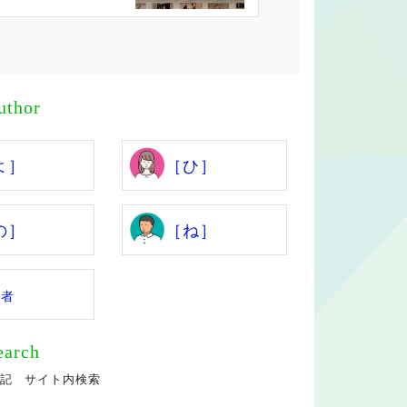
uthor
よ］
［ひ］
の］
［ね］
係者
earch
記 サイト内検索