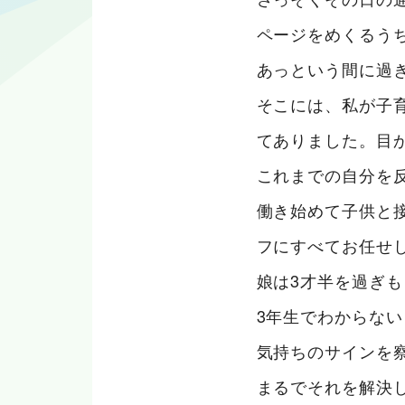
ページをめくるう
あっという間に過
そこには、私が子
てありました。目
これまでの自分を
働き始めて子供と
フにすべてお任せ
娘は3才半を過ぎ
3年生でわからな
気持ちのサインを
まるでそれを解決