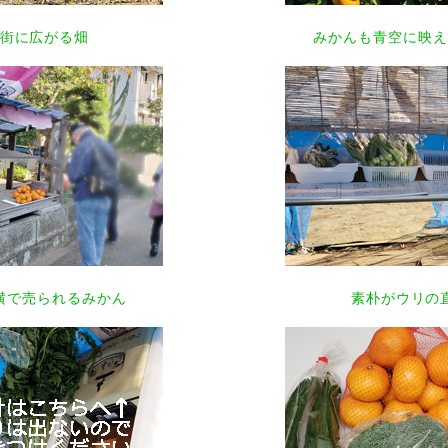
街に広がる畑
みかんも青空に映え
横で売られるみかん
素朴がウリの