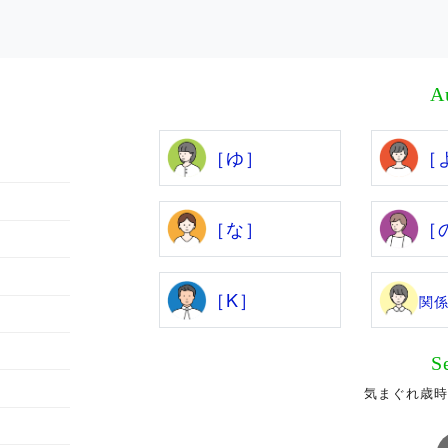
A
［ゆ］
［
［な］
［
［K］
関
S
気まぐれ歳時