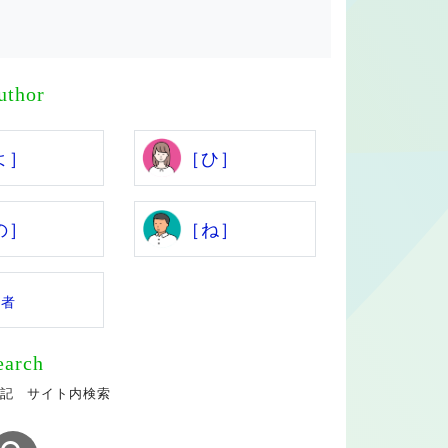
uthor
よ］
［ひ］
の］
［ね］
係者
earch
記 サイト内検索