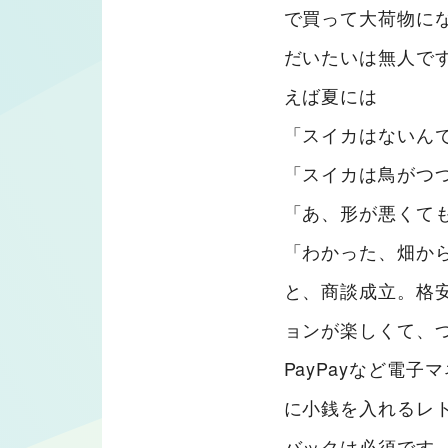
で買って大荷物に
だいたいは無人で
えば夏には
「スイカはないん
「スイカは鳥がつ
「あ、形が悪くて
「わかった、畑か
と、商談成立。格
ョンが楽しくて、
PayPayなど電
に小銭を入れるレ
バックは必須です