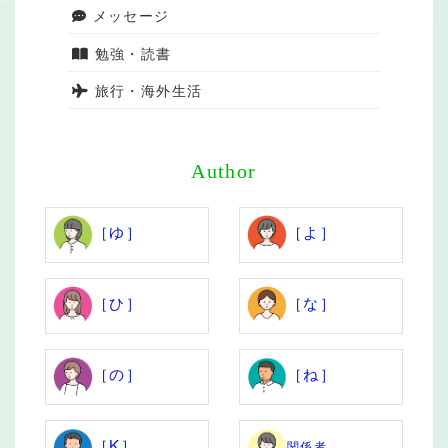
メッセージ
勉強・読書
旅行・海外生活
Author
［ゆ］
［よ］
［ひ］
［な］
［の］
［ね］
［K］
関係者