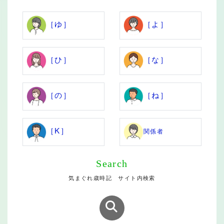
［ゆ］
［よ］
［ひ］
［な］
［の］
［ね］
［K］
関係者
Search
気まぐれ歳時記 サイト内検索