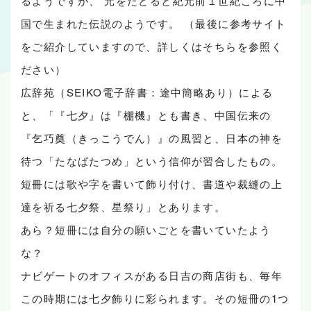
るようですが、 元をたどると紀元前１世紀ころに中
国で生まれた伝説のようです。 （最後に参考サイト
をご紹介していますので、詳しくはそちらを参照く
ださい）
広辞苑（SEIKO電子辞書：途中簡略あり）による
と、「『七夕』は『棚機』とも書き、中国伝来の
『乞巧奠（きっこうでん）』の風習と、日本の神を
待つ「たなばたつめ」という信仰が習合したもの。
短冊には歌や字を書いて飾り付け、書道や裁縫の上
達を祈る七夕祭、星祭り」とあります。
あら？短冊には自分の願いごとを書いていたよう
な？
ナビゲートのオフィスがある日吉の商店街も、毎年
この時期には七夕飾りに彩られます。その短冊の1つ