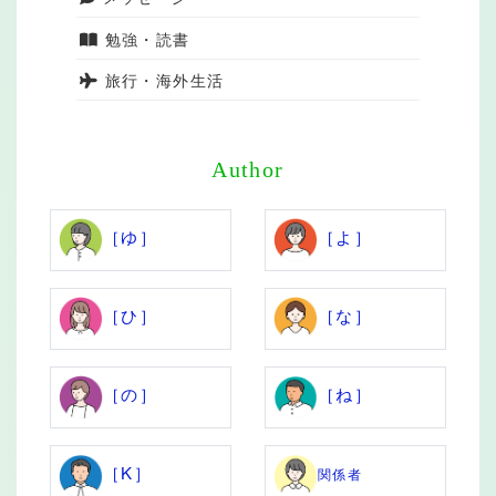
勉強・読書
旅行・海外生活
Author
［ゆ］
［よ］
［ひ］
［な］
［の］
［ね］
［K］
関係者