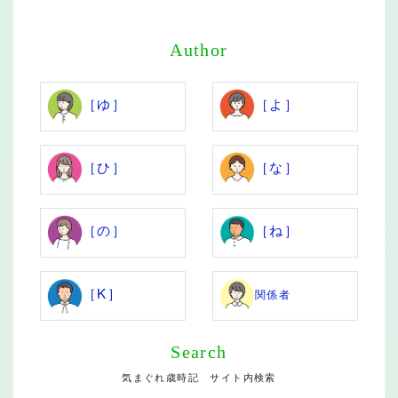
Author
［ゆ］
［よ］
［ひ］
［な］
［の］
［ね］
［K］
関係者
Search
気まぐれ歳時記 サイト内検索