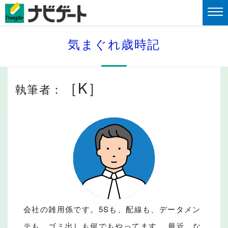
気まぐれ歳時記
［K］
執筆者：
会社の雑用係です。5Sも、配線も、データメン
テも、ゴミ出しも何でもやってます。 最近、な