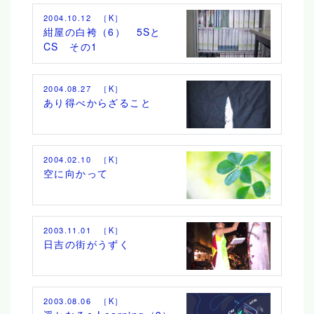
2004.10.12 ［K］
紺屋の白袴（6） 5Sと
CS その1
2004.08.27 ［K］
あり得べからざること
2004.02.10 ［K］
空に向かって
2003.11.01 ［K］
日吉の街がうずく
2003.08.06 ［K］