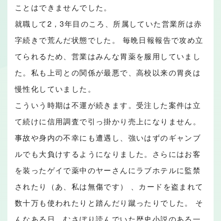
ことはできませんでした。
就職して2，3年目のころ、所属していた営業所は赤
字続きで荒んだ状態でした。 毎晩日報報告で攻め立
てられるため、営業はみんな胃薬を服用していまし
た。私も上司との関係が最悪で、高校以来の胃炎は
慢性化していました。
こういう時期は不運が続きます。受注した案件は立
て続けに信用調査で引っ掛かり売上になりません。
事故や身内の不幸にも遭遇し、強いはずのギャンブ
ルでも大負けするようになりました。さらにはお客
を装ったゲイで薬中のヤーさんにラブホテルに監禁
されたり（あ、私は無傷です） 、カードを盗まれて
数十万も使われたりと踏んだり蹴ったりでした。 そ
んなある日、むさぼり読んでいた歴史小説のある一