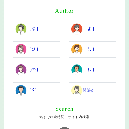
Author
［ゆ］
［よ］
［ひ］
［な］
［の］
［ね］
［K］
関係者
Search
気まぐれ歳時記 サイト内検索