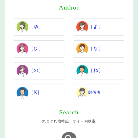
Author
［ゆ］
［よ］
［ひ］
［な］
［の］
［ね］
［K］
関係者
Search
気まぐれ歳時記 サイト内検索