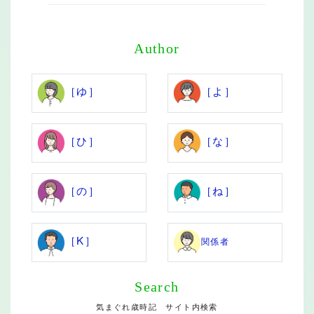
Author
［ゆ］
［よ］
［ひ］
［な］
［の］
［ね］
［K］
関係者
Search
気まぐれ歳時記 サイト内検索