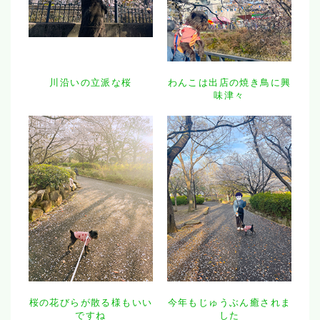
川沿いの立派な桜
わんこは出店の焼き鳥に興
味津々
桜の花びらが散る様もいい
今年もじゅうぶん癒されま
ですね
した