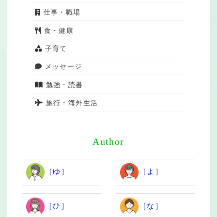
仕事・職場
食・健康
子育て
メッセージ
勉強・読書
旅行・海外生活
Author
［ゆ］
［よ］
［ひ］
［な］