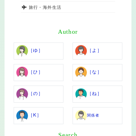
旅行・海外生活
Author
［ゆ］
［よ］
［ひ］
［な］
［の］
［ね］
［K］
関係者
Search