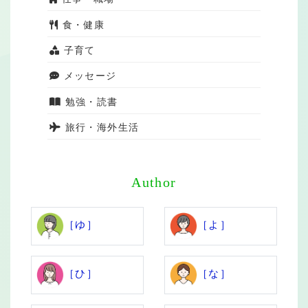
食・健康
子育て
メッセージ
勉強・読書
旅行・海外生活
Author
［ゆ］
［よ］
［ひ］
［な］