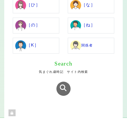
［ひ］
［な］
［の］
［ね］
［K］
関係者
Search
気まぐれ歳時記 サイト内検索