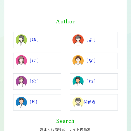
Author
［ゆ］
［よ］
［ひ］
［な］
［の］
［ね］
［K］
関係者
Search
気まぐれ歳時記 サイト内検索