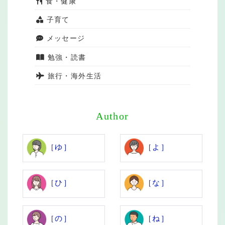
食・健康
子育て
メッセージ
勉強・読書
旅行・海外生活
Author
［ゆ］
［よ］
［ひ］
［な］
［の］
［ね］