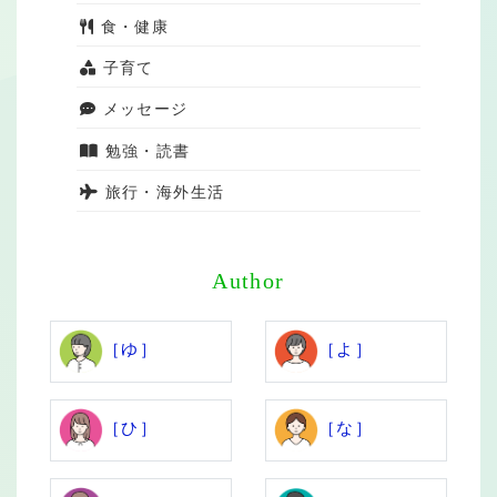
食・健康
子育て
メッセージ
勉強・読書
旅行・海外生活
Author
［ゆ］
［よ］
［ひ］
［な］