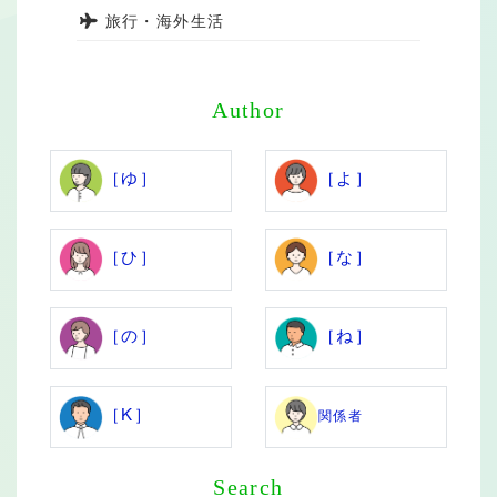
旅行・海外生活
Author
［ゆ］
［よ］
［ひ］
［な］
［の］
［ね］
［K］
関係者
Search