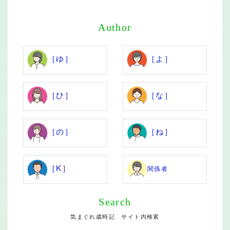
Author
［ゆ］
［よ］
［ひ］
［な］
［の］
［ね］
［K］
関係者
Search
気まぐれ歳時記 サイト内検索