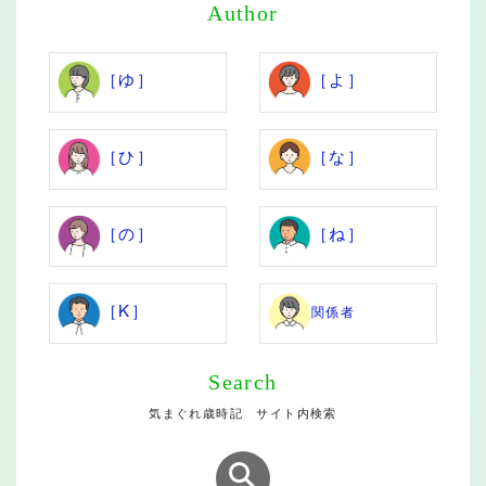
Author
［ゆ］
［よ］
［ひ］
［な］
［の］
［ね］
［K］
関係者
Search
気まぐれ歳時記 サイト内検索