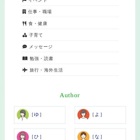
仕事・職場
食・健康
子育て
メッセージ
勉強・読書
旅行・海外生活
Author
［ゆ］
［よ］
［ひ］
［な］