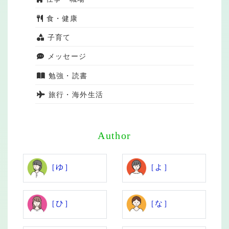
食・健康
子育て
メッセージ
勉強・読書
旅行・海外生活
Author
［ゆ］
［よ］
［ひ］
［な］