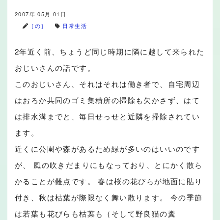
2007年 05月 01日
［の］
日常生活
2年近く前、ちょうど同じ時期に隣に越して来られた
おじいさんの話です。
このおじいさん、それはそれは働き者で、自宅周辺
はおろか共同のゴミ集積所の掃除も欠かさず、はて
は排水溝までと、毎日せっせと近隣を掃除されてい
ます。
近くに公園や森があるため緑が多いのはいいのです
が、 風の吹きだまりにもなっており、とにかく散ら
かることが難点です。 春は桜の花びらが地面に貼り
付き、秋は枯葉が際限なく舞い散ります。 今の季節
は若葉も花びらも枯葉も（そして野良猫の糞