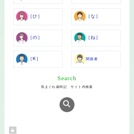
［ひ］
［な］
［の］
［ね］
［K］
関係者
Search
気まぐれ歳時記 サイト内検索