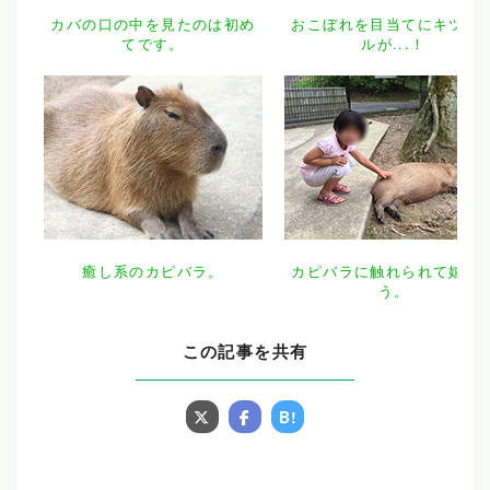
カバの口の中を見たのは初め
おこぼれを目当てにキツネ
てです。
ルが...！
癒し系のカピバラ。
カピバラに触れられて嬉し
う。
この記事を共有
B!