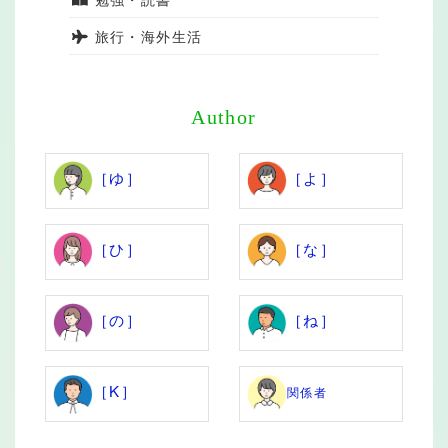
旅行・海外生活
Author
［ゆ］
［よ］
［ひ］
［な］
［の］
［ね］
［K］
関係者