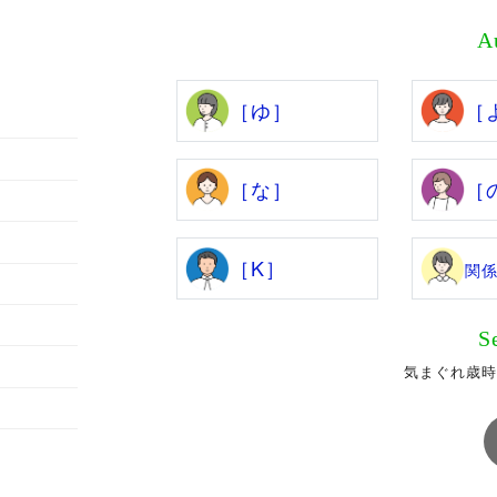
A
［ゆ］
［
［な］
［
［K］
関
S
気まぐれ歳時