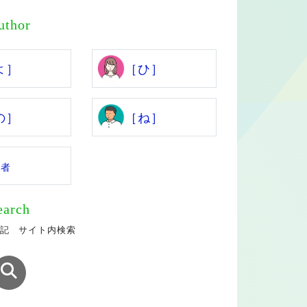
uthor
よ］
［ひ］
の］
［ね］
係者
earch
記 サイト内検索