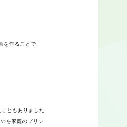
画を作ることで、
。
たこともありました
ものを家庭のプリン