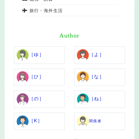
旅行・海外生活
Author
［ゆ］
［よ］
［ひ］
［な］
［の］
［ね］
［K］
関係者