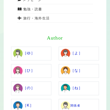
勉強・読書
旅行・海外生活
Author
［ゆ］
［よ］
［ひ］
［な］
［の］
［ね］
［K］
関係者