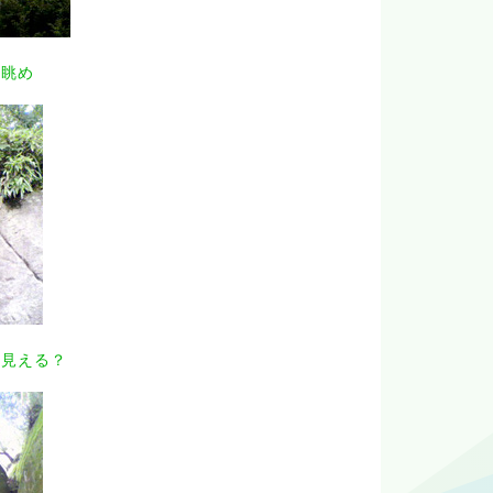
の眺め
も見える？