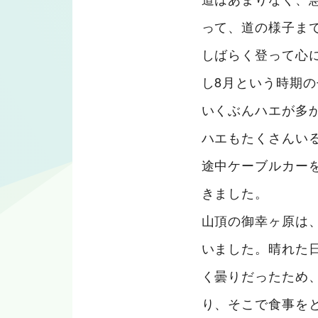
って、道の様子ま
しばらく登って心
し8月という時期
いくぶんハエが多
ハエもたくさんい
途中ケーブルカー
きました。
山頂の御幸ヶ原は
いました。晴れた
く曇りだったため
り、そこで食事を