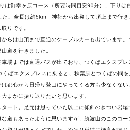
登りは御幸ヶ原コース（所要時間目安90分）、下りは
した。全長は約5km。神社から出発して頂上まで行
ス取りです。
横からは山頂まで直通のケーブルカーも出ています。
登山道を行きました。
駐車場までは直通バスが出ており、つくばエクスプレ
つくばエクスプレスに乗ると、秋葉原とつくばの間を
では都心から日帰り登山にやってくる方も少なくない
を大まかに振り返りたいと思います。
スタート。足元は思っていた以上に傾斜のきつい岩場
坦な道もあったように思いますが、筑波山のこのコー
急な登りがほとんどでした。やはり単純に標高が同じ