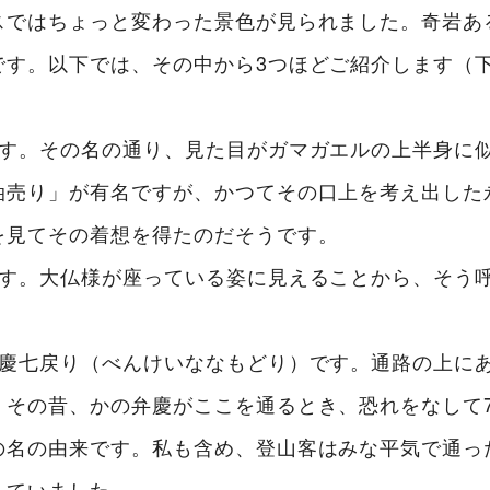
スではちょっと変わった景色が見られました。奇岩あ
です。以下では、その中から3つほどご紹介します（
です。その名の通り、見た目がガマガエルの上半身に
油売り」が有名ですが、かつてその口上を考え出した
を見てその着想を得たのだそうです。
です。大仏様が座っている姿に見えることから、そう
弁慶七戻り（べんけいななもどり）です。通路の上に
。その昔、かの弁慶がここを通るとき、恐れをなして
の名の由来です。私も含め、登山客はみな平気で通っ
していました。