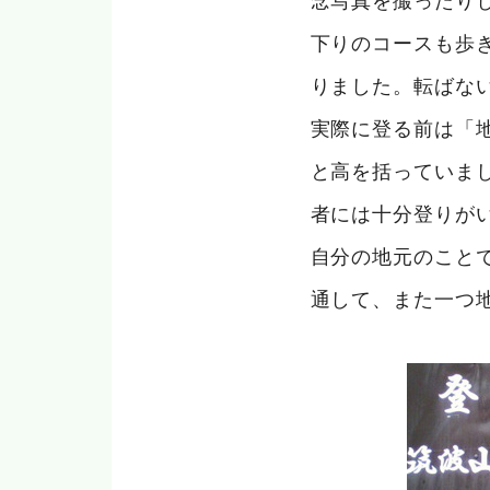
下りのコースも歩
りました。転ばな
実際に登る前は「
と高を括っていま
者には十分登りが
自分の地元のこと
通して、また一つ