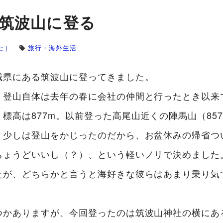
筑波山に登る
た］
旅行・海外生活
城県にある筑波山に登ってきました。
、登山自体は去年の春に会社の仲間と行ったとき以来
。標高は877m。以前登った高尾山近くの陣馬山（85
く少しは登山をかじったのだから、お盆休みの帰省つ
ちょうどいいし（？）、という軽いノリで決めました
たが、どちらかと言うと海好きな彼らはあまり乗り気
。
つかありますが、今回登ったのは筑波山神社の横にあ