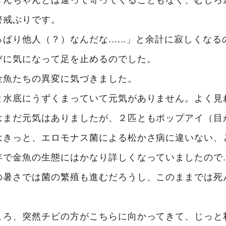
警戒ぶりです。
ぱり他人（？）なんだな......」と余計に寂しくな
びに気になって足を止めるのでした。
金魚たちの異変に気づきました。
と水底にうずくまっていて元気がありません。よく見
はまだ元気はありましたが、２匹ともポップアイ（目
はきっと、エロモナス菌による松かさ病に違いない、
で金魚の生態にはかなり詳しくなっていましたので....
の暑さでは菌の繁殖も進むだろうし、このままでは死
ころ、突然チビの方がこちらに向かってきて、じっと