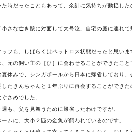
いた時だったこともあって、余計に気持ちが動揺した
て小さな亡き骸に対面して大号泣。自宅の庭に連れて
タッフも、しばらくはペットロス状態だったと思いま
は、元の飼い主の［ひ］に会わせることができたこと
の夏休みで、シンガポールから日本に帰省しており、
長したきんちゃんと１年ぶりに再会することができた
なぐさめでした。
々週も、父を見舞うために帰省したわけですが、
ホームに、大小２匹の金魚が飼われているのです。
きんちゃんとは違って寄ってくることもなく、むしろ