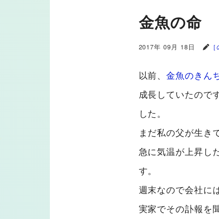
金魚の命
2017年 09月 18日
［
以前、
金魚のきん
成長していたので
した。
まだ私の父が生き
急に気温が上昇し
す。
週末なので会社に
実家でその訃報を聞