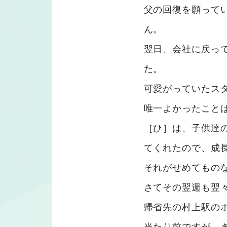
父の回復を願って
ん。
翌日、会社に戻っ
た。
可愛がっていたス
唯一よかったこと
［ひ］は、子供達
てくれたので、成
それがせめてもの
さてその翌週も翌
帰省先の村上駅の
当たり前ですが、