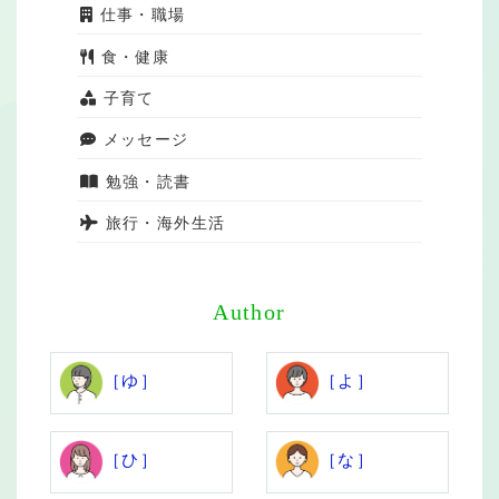
仕事・職場
食・健康
子育て
メッセージ
勉強・読書
旅行・海外生活
Author
［ゆ］
［よ］
［ひ］
［な］