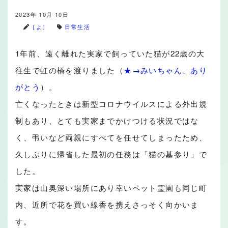
2023年 10月 10日
［よ］
日常生活
1年前、遠く離れた実家で飼っていた猫が22歳の大
往生で虹の橋を渡りました（
★→みいちゃん、あり
がとう
）。
亡くなったときは新型コロナウイルスによる外出規
制もあり、とても実家までかけつける状況ではな
く、弔いなど両親にすべてを任せてしまったため、
久しぶりに帰省した最初の任務は「猫の墓参り」で
した。
実家は山奥深い場所にあり幸いペット霊園も同じ町
内、近所で花を買い線香を携えさっそく向かいま
す。