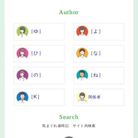
Author
［ゆ］
［よ］
［ひ］
［な］
［の］
［ね］
［K］
関係者
Search
気まぐれ歳時記 サイト内検索