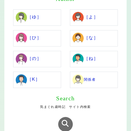
［ゆ］
［よ］
［ひ］
［な］
［の］
［ね］
［K］
関係者
Search
気まぐれ歳時記 サイト内検索