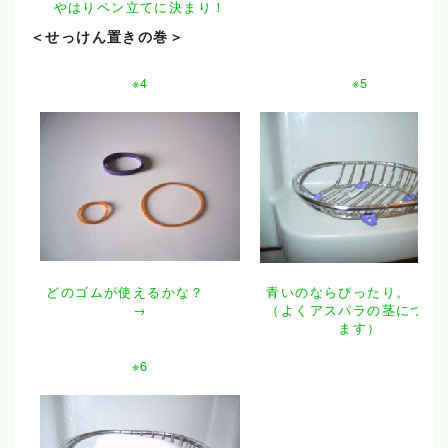
やはりペン立てに決まり！
＜せっけん置きの巻＞
※4
※5
どのゴムが使えるかな？
青いのならぴったり。 
→
（よくアスパラの茎につい
ます）
※6