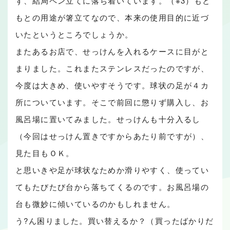
ず、結局ペン立てに落ち着いています。（※3）もと
もとの用途が箸立てなので、本来の使用目的に近づ
いたというところでしょうか。
またあるお店で、せっけんを入れるケースに目がと
まりました。これまたステンレスだったのですが、
今度は大きめ、使いやすそうです。球状の足が４カ
所についています。そこで前回に懲りず購入し、お
風呂場に置いてみました。せっけんも十分入るし
（今回はせっけん置きですからあたり前ですが）、
見た目もＯＫ。
と思いきや足が球状なためか滑りやすく、使ってい
てもたびたび台から落ちてくるのです。お風呂場の
台も微妙に傾いているのかもしれません。
う?ん困りました。買い替えるか？（買ったばかりだ