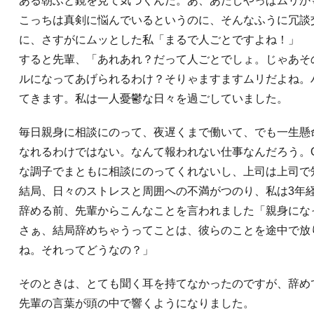
ある朝ふと鏡を見て気づくんだ。あ、あたしやっぱムリか
こっちは真剣に悩んでいるというのに、そんなふうに冗談
に、さすがにムッとした私「まるで人ごとですよね！」
すると先輩、「あれあれ？だって人ごとでしょ。じゃあそ
ルになってあげられるわけ？そりゃますますムリだよね。
てきます。私は一人憂鬱な日々を過ごしていました。
毎日親身に相談にのって、夜遅くまで働いて、でも一生懸
なれるわけではない。なんて報われない仕事なんだろう。O
な調子でまともに相談にのってくれないし、上司は上司で
結局、日々のストレスと周囲への不満がつのり、私は3年
辞める前、先輩からこんなことを言われました「親身にな
さぁ、結局辞めちゃうってことは、彼らのことを途中で放
ね。それってどうなの？」
そのときは、とても聞く耳を持てなかったのですが、辞め
先輩の言葉が頭の中で響くようになりました。