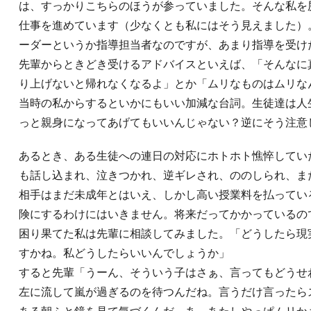
は、すっかりこちらのほうが参っていました。そんな私を
仕事を進めています（少なくとも私にはそう見えました）。
ーダーというか指導担当者なのですが、あまり指導を受け
先輩からときどき受けるアドバイスといえば、「そんなに
り上げないと帰れなくなるよ」とか「ムリなものはムリな
当時の私からするといかにもいい加減な台詞。生徒達は人
っと親身になってあげてもいいんじゃない？逆にそう注意
あるとき、ある生徒への連日の対応にホトホト憔悴してい
も話し込まれ、泣きつかれ、逆ギレされ、ののしられ、また翌日
相手はまだ未成年とはいえ、しかし高い授業料を払ってい
険にするわけにはいきません。将来だってかかっているの
困り果てた私は先輩に相談してみました。「どうしたら現
すかね。私どうしたらいいんでしょうか」
すると先輩「うーん、そういう子はさぁ、言ってもどうせ
左に流して嵐が過ぎるのを待つんだね。言うだけ言ったら