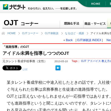
OJT
コーナー
HOME
OJTコーナー
OJT体験談
なるほど・感謝
アイドル未満を指
«
Back
|
OJT体験談 INDEX
|
Ne
「進路指導」のOJT
アイドル未満を指導しつつのOJT
元タレント養成学校事務（女性）
Tags：
OJT
アドバイス
教え方
2013-05-10
List
某タレント養成学校に中途入社したときの話です。入社後
ぐ与えられた仕事は庶務事務と生徒達の進路指導でした。
OJTとは言えないかもしれませんが一応指導ではあります
でも進路指導というと聞こえはいいのですが、タレントに
れる見込みのない子達のグチを聞いたり、あるいはこちら