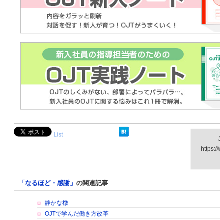
List
https:/
「なるほど・感謝」
の関連記事
静かな檄
OJTで学んだ働き方改革