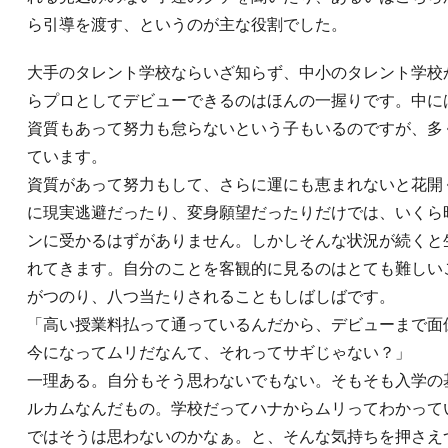
ら引導を渡す、というのが主な役割でした。
大手のタレント学校ならいざ知らず、中小のタレント学校
らプロとしてデビューできるのはほんの一握りです。中に
資質もあって努力も怠らないという子もいるのですが、多
ています。
資質があって努力もして、さらに運にも恵まれないと花開
に現実逃避だったり、変身願望だったりだけでは、いくら
ンに受かるはずがありません。しかしそんな状況が続くと
れてきます。自分のことを客観的に見るのはとても難しい
がつのり、八つ当たりされることもしばしばです。
「高い授業料払って通っているんだから、デビューまで面
今になってムリだなんて、それってサギじゃない？」
一理ある。自分もそう思わないでもない。そもそも入学の
ルカムなんだもの。学校だってハナからムリってわかっていたの
ではそうは思わないのかなぁ。と、そんな気持ちを押さえ