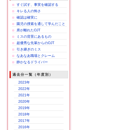
すぐ試す、事実を確認する
キレる人の怖さ
確認は確実に
園児の捜索を通して学んだこと
席が離れたOJT
ミスの背景にあるもの
超優秀な先輩からのOJT
引き継ぎのミス
なあなあ職場とクレーム
静かなるドライバー
過去分一覧（年度別）
2023年
2022年
2021年
2020年
2019年
2018年
2017年
2016年