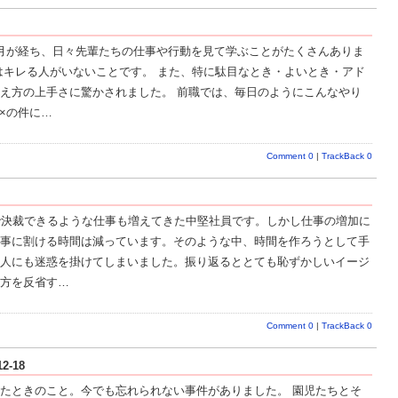
月が経ち、日々先輩たちの仕事や行動を見て学ぶことがたくさんありま
はキレる人がいないことです。 また、特に駄目なとき・よいとき・アド
え方の上手さに驚かされました。 前職では、毎日のようにこんなやり
×の件に…
Comment 0
|
TrackBack 0
で決裁できるような仕事も増えてきた中堅社員です。しかし仕事の増加に
事に割ける時間は減っています。そのような中、時間を作ろうとして手
人にも迷惑を掛けてしまいました。振り返るととても恥ずかしいイージ
方を反省す…
Comment 0
|
TrackBack 0
2-18
たときのこと。今でも忘れられない事件がありました。 園児たちとそ