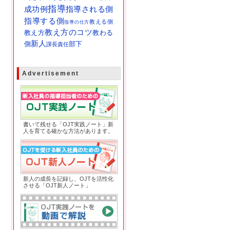
指導
成功例
指導される側
指導する側
教える側
指導の仕方
教え方のコツ
教え方
教わる
新人
側
部下
課長
責任
Advertisement
OJT実践ノート
書いて残せる「OJT実践ノート」新
人を育てる確かな方法があります。
OJT新人ノート
新人の成長を記録し、OJTを活性化
させる「OJT新人ノート」
OJT実践ノート紹介動画