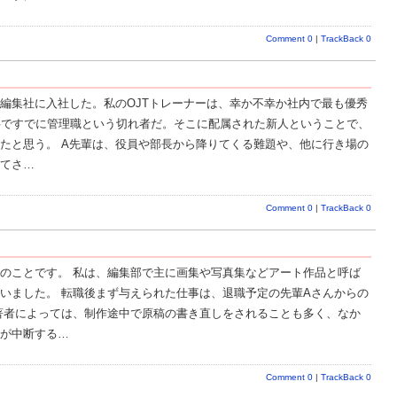
Comment 0
|
TrackBack 0
編集社に入社した。私のOJTトレーナーは、幸か不幸か社内で最も優秀
後半ですでに管理職という切れ者だ。そこに配属された新人ということで、
たと思う。 A先輩は、役員や部長から降りてくる難題や、他に行き場の
てさ…
Comment 0
|
TrackBack 0
のことです。 私は、編集部で主に画集や写真集などアート作品と呼ば
いました。 転職後まず与えられた仕事は、退職予定の先輩Aさんからの
著者によっては、制作途中で原稿の書き直しをされることも多く、なか
が中断する…
Comment 0
|
TrackBack 0