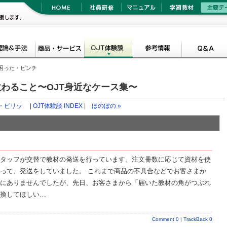
困った・ピンチ
わること〜OJT身近なケース集〜
ッ・ピリッ
|
OJT体験談 INDEX
|
ほのぼの »
タッフが交替で教材の発送を行っています。注文冊数に応じて資材を使
って、発送をしていました。 これまで商品の不具合などでお客さまか
にありませんでしたが、先日、お客さまから「届いた教材の角がつぶれ
換してほしい…
Comment 0
|
TrackBack 0