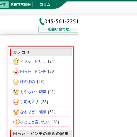
カテゴリ
イラッ・ピリッ
［24］
困った・ピンチ
［29］
ほのぼの
［23］
もやもや・疑問
［41］
手応えアリ
［23］
なるほど・感謝
［51］
ひとこと言いたい
［28］
困った・ピンチの最近の記事