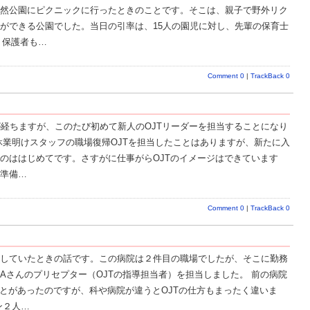
然公園にピクニックに行ったときのことです。そこは、親子で野外リク
ができる公園でした。当日の引率は、15人の園児に対し、先輩の保育士
、保護者も…
Comment 0
|
TrackBack 0
が経ちますが、このたび初めて新人のOJTリーダーを担当することになり
休業明けスタッフの職場復帰OJTを担当したことはありますが、新たに入
のははじめてです。さすがに仕事がらOJTのイメージはできています
準備…
Comment 0
|
TrackBack 0
していたときの話です。この病院は２件目の職場でしたが、そこに勤務
Aさんのプリセプター（OJTの指導担当者）を担当しました。 前の病院
ことがあったのですが、科や病院が違うとOJTの仕方もまったく違いま
ン２人…