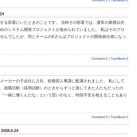
Comment 1
|
TrackBack 0
14
する部署にいたときのことです。 当時その部署では、通常の業務以外
めのシステム開発プロジェクトが進められていました。 私はそのプロ
せんでしたが、同じチームのAさんはプロジェクトの開発責任者になっ
Comment 1
|
TrackBack 0
メーカーの子会社に入社、総務部人事課に配属されました。 私にして
、就職活動（採用試験）のときからずっと接してきた人たちだったの
「一緒に働くんだな」という思いのもと、特段不安を抱えることもあり
Comment 0
|
TrackBack 0
008-6-24