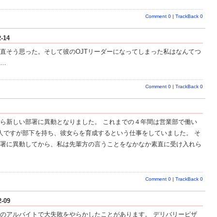
Comment 0
|
TrackBack 0
-14
直そう思った。そして彼のOJTリーダーになってしまった私はなんてつ
…
Comment 0
|
TrackBack 0
ら新しい部署に異動となりました。 これまでの４年間は営業部で働い
人ですが部下を持ち、彼女らを育成するという仕事をしていました。 そ
署に異動してから、私は先輩方の言うことをなかなか素直に受け入れら
Comment 0
|
TrackBack 0
-09
のアルバイトで大失敗をやらかしたことがあります。 デリバリーピザ