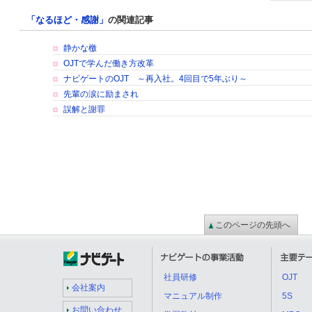
「なるほど・感謝」
の関連記事
静かな檄
OJTで学んだ働き方改革
ナビゲートのOJT ～再入社。4回目で5年ぶり～
先輩の涙に励まされ
誤解と謝罪
このページの先頭へ
社員研修
OJT
会社案内
マニュアル制作
5S
お問い合わせ