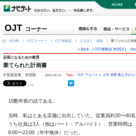
OJT
コーナー
HOME
OJTコーナー
OJT体験談
なるほど・感謝
棄てられた計画
«
Back
|
OJT体験談 INDEX
|
Ne
店長になるための教育
棄てられた計画書
中堅製造業 管理職
Tags：
OJT
アルバイト
上司
指導
教え方のコ
2002-06-10
List
10数年前の話である。
当時、私はとある店舗に出向していた。従業員約30〜40名
うち社員は3人（他はパート・アルバイト）、営業時間は
8:00〜22:00（年中無休）だった。