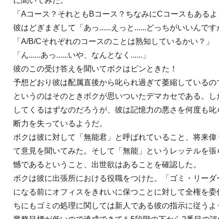
に聞いてみた。
「Aコース？それともBコース？ちなみにCコースもあるよ
彼はどぎまぎして「あっ......えっと......どっちがいいん
「A/B/Cそれぞれのコースのことは熟知しているかい？」
「ん......あっ......いや、なんとなく......」
彼のこの受け答えを聞いてボクはピンときた！
予想どおり彼は配属直後から叱られ過ぎて萎縮しているので
というのはそのときボクが思いついたデマカセである。し
してくるはずなのだろうが、彼は記憶力の悪さを何度も叱
断力を失っているようだ。
ボクは彼に対して「無能君」と呼ばれていること、将来偉
て意見を聞いてみた。そして「無能」というレッテルを張
憾であるということ、出世欲はあることを確認した。
ボクは彼に出張所における役職をつけた。「ゴミ・リーダ
になる前にオフィスをきれいに保つことに対して全権を委
ちにもゴミの処理に関しては新人である彼の指示に従うよ