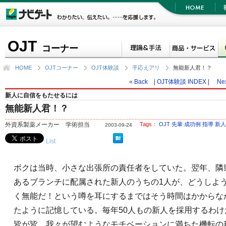
OJT
コーナー
HOME
OJTコーナー
OJT体験談
手応えアリ
無能新人君！？
«
Back
|
OJT体験談 INDEX
|
Ne
新人に自信をもたせるには
無能新人君！？
外資系製薬メーカー 学術担当
Tags：
OJT
先輩
成功例
指導
新人
2003-09-24
List
ボクは当時、小さな出張所の責任者をしていた。翌年、隣
あるブランチに配属された新人のうちの1人が、どうしよ
く無能だ！という噂を耳にするまではそう時間はかからな
たように記憶している。毎年50人もの新人を採用するわけ
皆が皆、我々が望むようなモチベーションに満ちた機転の