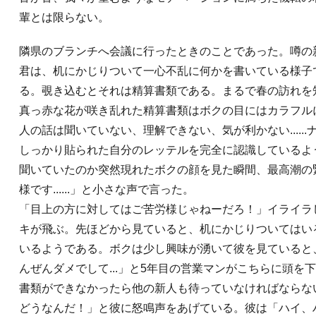
輩とは限らない。
隣県のブランチへ会議に行ったときのことであった。噂の
君は、机にかじりついて一心不乱に何かを書いている様子
る。覗き込むとそれは精算書類である。まるで春の訪れを
真っ赤な花が咲き乱れた精算書類はボクの目にはカラフル
人の話は聞いていない、理解できない、気が利かない.....
しっかり貼られた自分のレッテルを完全に認識しているよ
聞いていたのか突然現れたボクの顔を見た瞬間、最高潮の
様です......」と小さな声で言った。
「目上の方に対してはご苦労様じゃねーだろ！」イライラ
キが飛ぶ。先ほどから見ていると、机にかじりついてはい
いるようである。ボクは少し興味が湧いて彼を見ていると
んぜんダメでして...」と5年目の営業マンがこちらに頭を
書類ができなかったら他の新人も待っていなければならな
どうなんだ！」と彼に怒鳴声をあげている。彼は「ハイ、