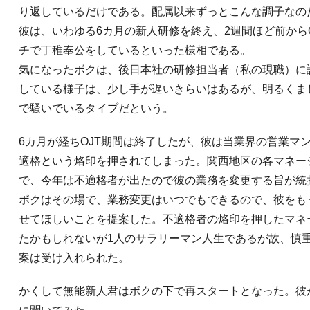
り返しているだけである。配属以来ずっとこんな調子なの
彼は、いわゆる6カ月の新人研修を終え、2週間ほど前から
チで丁稚奉公をしているといった様相である。
気になったボクは、後日本社の研修担当者（私の現職）に
している様子は、少し手が遅いきらいはあるが、明るくま
で騒いでいるタイプだという。
6カ月が経ちOJT期間は終了したが、彼は当業界の営業マ
適格という烙印を押されてしまった。関西地区の各マネー
で、今年は不適格者が出たので彼の業務を変更する旨が統
ボクはその場で、業務変更はいつでもできるので、彼をもう
せてほしいことを提案した。不適格者の烙印を押したマネ
たかもしれないが1人のサラリーマン人生であるが故、慎
案は受け入れられた。
かくして無能新人君はボクの下で再スタートとなった。彼