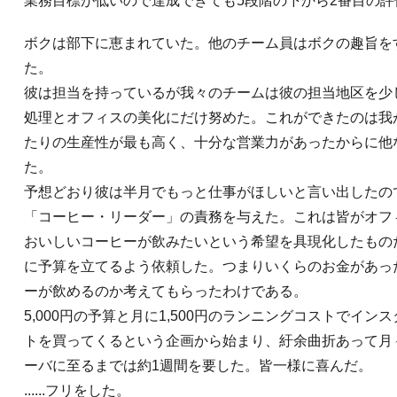
業務目標が低いので達成できても5段階の下から2番目の
ボクは部下に恵まれていた。他のチーム員はボクの趣旨を
た。
彼は担当を持っているが我々のチームは彼の担当地区を少
処理とオフィスの美化にだけ努めた。これができたのは我
たりの生産性が最も高く、十分な営業力があったからに他
た。
予想どおり彼は半月でもっと仕事がほしいと言い出したの
「コーヒー・リーダー」の責務を与えた。これは皆がオフ
おいしいコーヒーが飲みたいという希望を具現化したもの
に予算を立てるよう依頼した。つまりいくらのお金があっ
ーが飲めるのか考えてもらったわけである。
5,000円の予算と月に1,500円のランニングコストでイ
トを買ってくるという企画から始まり、紆余曲折あって月
ーバに至るまでは約1週間を要した。皆一様に喜んだ。
......フリをした。