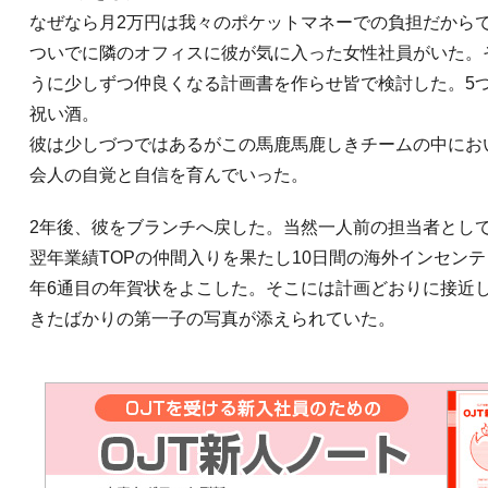
なぜなら月2万円は我々のポケットマネーでの負担だから
ついでに隣のオフィスに彼が気に入った女性社員がいた。
うに少しずつ仲良くなる計画書を作らせ皆で検討した。5
祝い酒。
彼は少しづつではあるがこの馬鹿馬鹿しきチームの中にお
会人の自覚と自信を育んでいった。
2年後、彼をブランチへ戻した。当然一人前の担当者とし
翌年業績TOPの仲間入りを果たし10日間の海外インセン
年6通目の年賀状をよこした。そこには計画どおりに接近
きたばかりの第一子の写真が添えられていた。