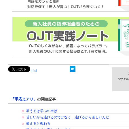
List
https:/
「手応えアリ」
の関連記事
教うるは学ぶの半ば
苦しいから逃げるのではなく、逃げるから苦しいんだ
教えると教わる