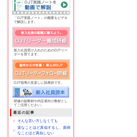
「OJT実践ノート」の概要をビデオ
で解説します。
OJTリーダー養成研修
新入社員受け入れのためのOJTリー
ダーを育てます。
OJTリーダーフォロー研修
OJT指導の見直しに効果的です。
研修の副教材や内定者向け教材とし
てご活用ください。
最近の記事
そんな言い方しなくても
楽なことほど真似するし、面倒
なことほど真似しない