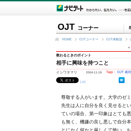
OJT
コーナー
HOME
OJTコーナー
OJT体験談
«
教わるときのポイント
相手に興味を持つこと
イシワタマリ
Tags：
OJT
成功
2004-11-19
List
尊敬する人がいます。大学のゼ
先生は人に自分を良く見せると
ていの場合、第一印象はとても
も無く、機嫌の良し悪しで自分
とにかく何かと厳しくて怖い。