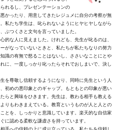
鳴られるし、プレゼンテーションの
が悪かったり、用意してきたレジュメに自分の考察が無
す。私たち学生は、叱られないようにヒヤヒヤしながら
に、ぶつくさと文句を言っていました。
中心的な人に見えました。けれども、先生が叱るのは、
ナーがなっていないときと、私たちが私たちなりの努力
や知識の有無で怒ることはないし、ささいなことにとや
それに、一度しっかり叱ったらそれでおしまいで、決し
先生を尊敬し信頼するようになり、同時に先生という人
ろ、初めの悪印象とのギャップ。もともとの印象が悪い
やたらと興味をひきます。先生は、教わる相手も教える
誰よりもわきまえている。教育というものが人と人との
うことを、しっかりと意識しています。楽天的な自信家
すぐに認める柔軟な謙虚さを持っています。
て相手への信頼の上に成り立っている。私たちを信頼し