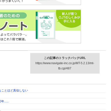
OJT実践ノート
この記事のトラックバックURL
https://www.navigate-inc.co.jp/MT-5.2.13/mt-
tb.cgi/487
なことほど真似しない
....