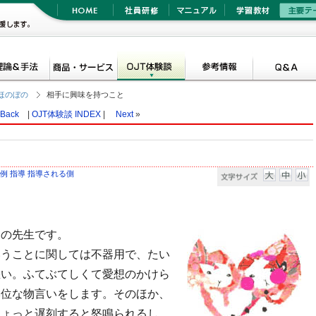
ほのぼの
相手に興味を持つこと
Back
|
OJT体験談 INDEX
|
Next
»
例
指導
指導される側
ミの先生です。
いうことに関しては不器用で、たい
悪い。ふてぶてしくて愛想のかけら
本位な物言いをします。そのほか、
ちょっと遅刻すると怒鳴られるし、