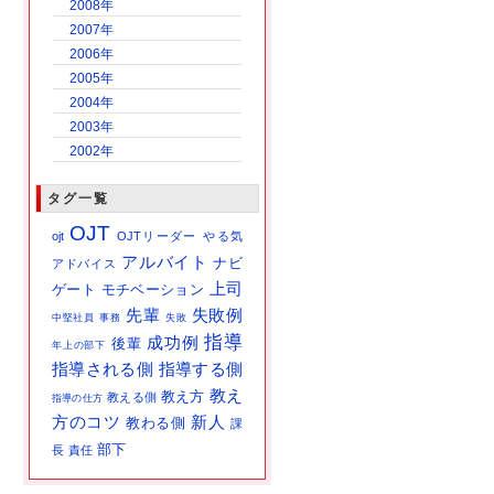
2008年
2007年
2006年
2005年
2004年
2003年
2002年
タグ一覧
OJT
ojt
OJTリーダー
やる気
アルバイト
ナビ
アドバイス
上司
ゲート
モチベーション
先輩
失敗例
中堅社員
事務
失敗
指導
成功例
後輩
年上の部下
指導される側
指導する側
教え
教え方
教える側
指導の仕方
方のコツ
新人
教わる側
課
部下
長
責任