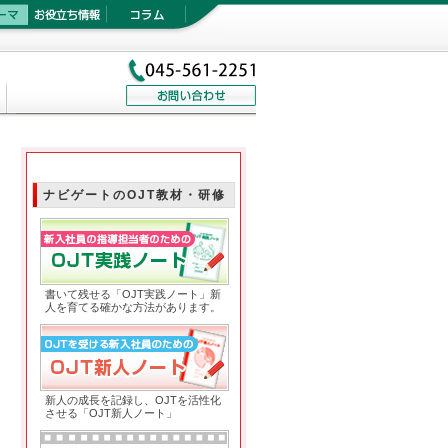
ナビゲートのOJT教材・研修
OJT実践ノート
書いて残せる「OJT実践ノート」新
人を育てる確かな方法があります。
OJT新人ノート
新人の成長を記録し、OJTを活性化
させる「OJT新人ノート」
OJT実践ノート紹介動画