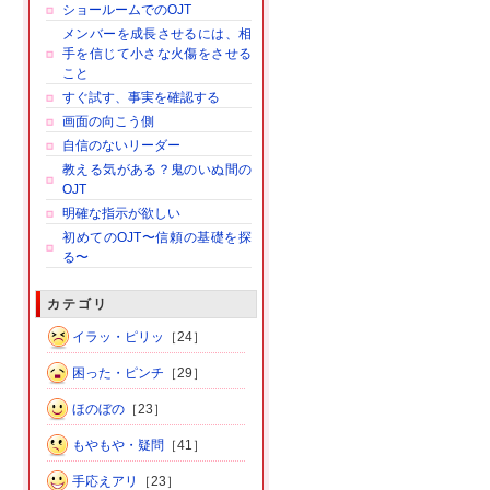
ショールームでのOJT
メンバーを成長させるには、相
手を信じて小さな火傷をさせる
こと
すぐ試す、事実を確認する
画面の向こう側
自信のないリーダー
教える気がある？鬼のいぬ間の
OJT
明確な指示が欲しい
初めてのOJT〜信頼の基礎を探
る〜
カテゴリ
イラッ・ピリッ
［24］
困った・ピンチ
［29］
ほのぼの
［23］
もやもや・疑問
［41］
手応えアリ
［23］