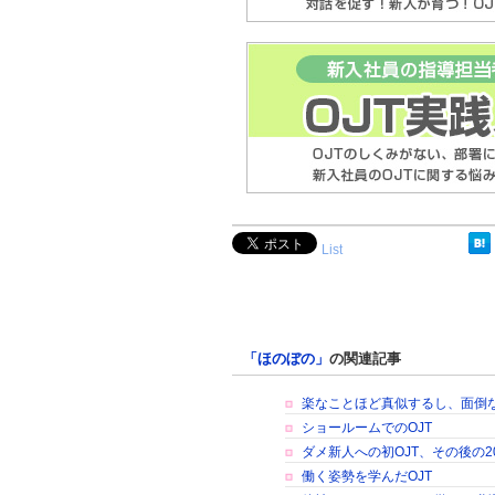
List
「ほのぼの」
の関連記事
楽なことほど真似するし、面倒
ショールームでのOJT
ダメ新人への初OJT、その後の20年..
働く姿勢を学んだOJT