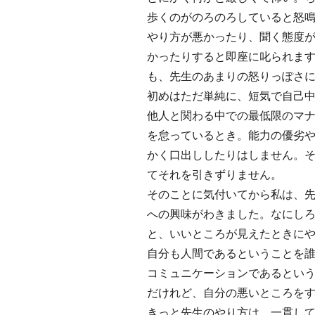
歩くのがのろのろしていると怒
やり方が悪かったり、聞く態度
かったりすると即座に叱られま
も、先生のあまりの怒りっぽさ
初めはただ単純に、短気で自己
他人と関わる中での最低限のマ
を怠っているとき。能力の優劣
かく口出ししたりはしません。
てそれを引きずりません。
そのことに気付いてから私は、
への興味がわきました。なにし
と、いいところが見えたときに
自分も人間であるということを
コミュニケーションであるとい
だけれど、自分の悪いところを
きっと先生のやり方は、一貫し