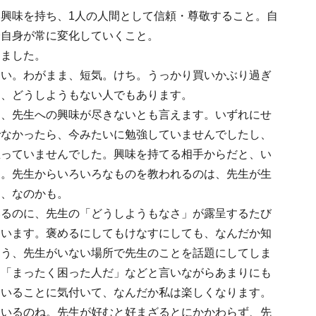
興味を持ち、1人の人間として信頼・尊敬すること。自
分自身が常に変化していくこと。
じました。
ない。わがまま、短気。けち。うっかり買いかぶり過ぎ
り、どうしようもない人でもあります。
そ、先生への興味が尽きないとも言えます。いずれにせ
でなかったら、今みたいに勉強していませんでしたし、
思っていませんでした。興味を持てる相手からだと、い
す。先生からいろいろなものを教われるのは、先生が生
ら、なのかも。
いるのに、先生の「どうしようもなさ」が露呈するたび
まいます。褒めるにしてもけなすにしても、なんだか知
ゅう、先生がいない場所で先生のことを話題にしてしま
。「まったく困った人だ」などと言いながらあまりにも
ていることに気付いて、なんだか私は楽しくなります。
ているのね。先生が好むと好まざるとにかかわらず、先