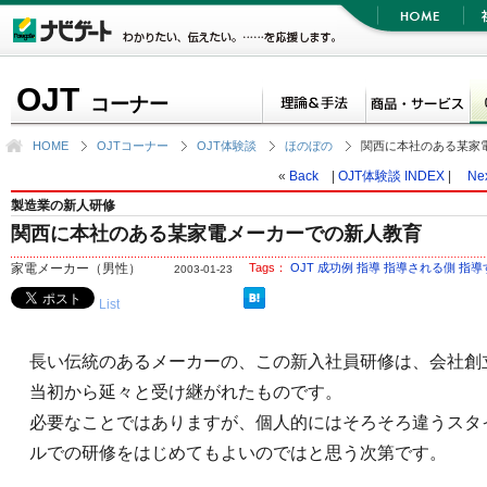
OJT
コーナー
HOME
OJTコーナー
OJT体験談
ほのぼの
関西に本社のある某家
«
Back
|
OJT体験談 INDEX
|
Ne
製造業の新人研修
関西に本社のある某家電メーカーでの新人教育
家電メーカー（男性）
Tags：
OJT
成功例
指導
指導される側
指導
2003-01-23
List
長い伝統のあるメーカーの、この新入社員研修は、会社創
当初から延々と受け継がれたものです。
必要なことではありますが、個人的にはそろそろ違うスタ
ルでの研修をはじめてもよいのではと思う次第です。