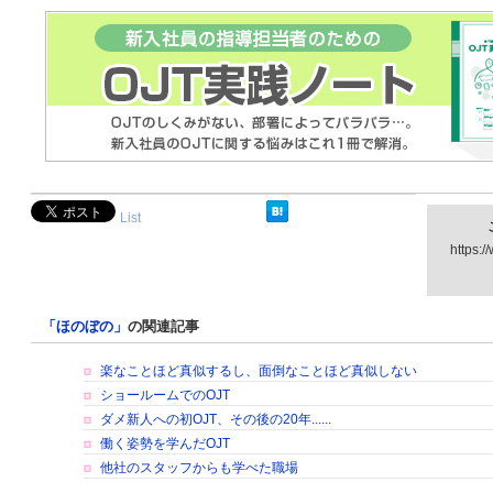
List
https:/
「ほのぼの」
の関連記事
楽なことほど真似するし、面倒なことほど真似しない
ショールームでのOJT
ダメ新人への初OJT、その後の20年......
働く姿勢を学んだOJT
他社のスタッフからも学べた職場