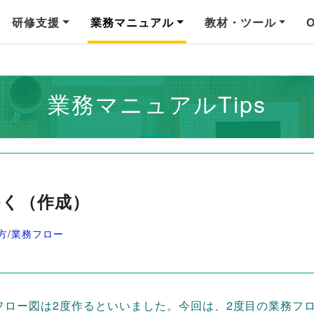
研修支援
業務マニュアル
教材・ツール
業務マニュアルTips
かく（作成）
方
/
業務フロー
フロー図は2度作るといいました。今回は、2度目の業務フ