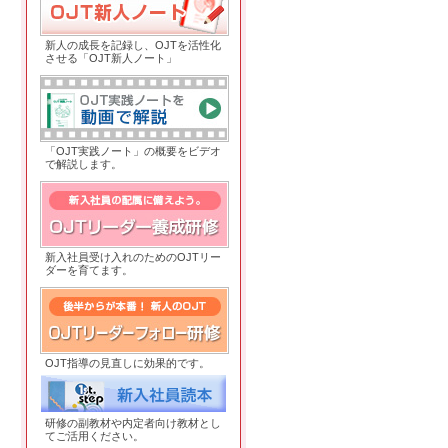
新人の成長を記録し、OJTを活性化
させる「OJT新人ノート」
OJT実践ノート紹介動画
「OJT実践ノート」の概要をビデオ
で解説します。
OJTリーダー養成研修
新入社員受け入れのためのOJTリー
ダーを育てます。
OJTリーダーフォロー研修
OJT指導の見直しに効果的です。
研修の副教材や内定者向け教材とし
てご活用ください。