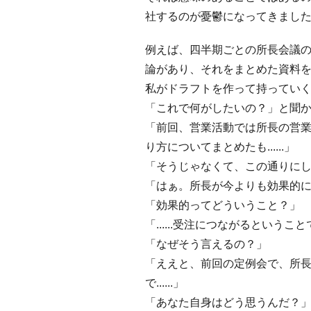
社するのが憂鬱になってきまし
例えば、四半期ごとの所長会議
論があり、それをまとめた資料
私がドラフトを作って持ってい
「これで何がしたいの？」と聞
「前回、営業活動では所長の営
り方についてまとめたも......」
「そうじゃなくて、この通りに
「はぁ。所長が今よりも効果的
「効果的ってどういうこと？」
「......受注につながるというこ
「なぜそう言えるの？」
「ええと、前回の定例会で、所
で......」
「あなた自身はどう思うんだ？