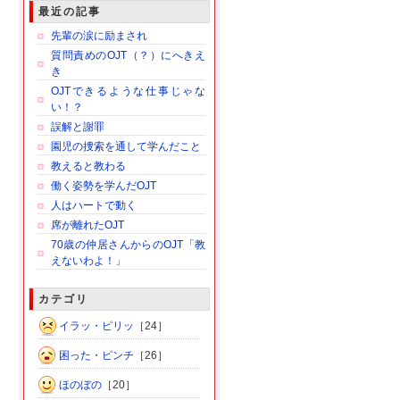
最近の記事
先輩の涙に励まされ
質問責めのOJT（？）にへきえ
き
OJTできるような仕事じゃな
い！？
誤解と謝罪
園児の捜索を通して学んだこと
教えると教わる
働く姿勢を学んだOJT
人はハートで動く
席が離れたOJT
70歳の仲居さんからのOJT「教
えないわよ！」
カテゴリ
イラッ・ピリッ
［24］
困った・ピンチ
［26］
ほのぼの
［20］