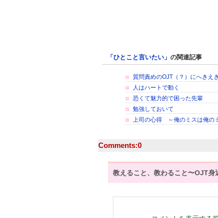
「ひとこと言いたい」
の関連記事
質問責めのOJT（？）にへきえ
人はハートで動く
恐くて魅力的で困った先輩
勉強しておいて
上司の心得 ～俺のミスは俺の
Comments:
0
教えること、教わること〜OJT