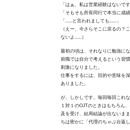
「はぁ、私は営業経験はないですが
「そもそも所長同行で本当に成
「......と言われましても......」
（えー、今さらそこに戻るの？
ないよ......）
最初の頃は、それなりに勉強に
前職では自分で考えるという習
刺激になりました。
仕事をするには、目的や意味を
ありました。
が、しかしです。毎回毎回これ
１対１のOJTのときはもちろん
及を受け、結局結論が出ないま
ちは密かに「代理のちゃぶ台返