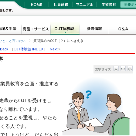
ひとこと言いたい
質問責めのOJT（？）にへきえき
Back
|
OJT体験談 INDEX
|
Next
»
き
営業員教育を企画・推進する
先輩からOJTを受けまし
なり離れています。
せることを重視し、やたら
てくる人です。
のでしょうけど、だんだん出