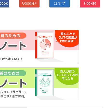
book
Google+
はてブ
Pocket
OJT新人ノート
OJT実践ノート