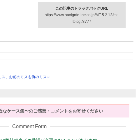
この記事のトラックバックURL
https://www.navigate-inc.co.jp/MT-5.2.13/mt-
tb.cgi/3777
き
ミス、お前のミスも俺のミス～
身近なケース集〜のご感想・コメントをお寄せください
Comment Form