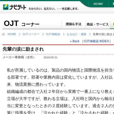
OJT
コーナー
HOME
OJTコーナー
OJT体験談
なるほど・感謝
先輩の涙に励ま
«
Back
|
OJT体験談 INDEX
|
先輩の涙に励まされ
メーカー事務職（女性）
2018-05-21
私が所属しているのは、製品の国内物流と国際物流を担当
る部署です。部署や業務内容は変化していますが、入社以
来、物流業務に携わっています。
組織編成の都合で入社２年目から実務で一番上になり教え
立場が大半ですが、教わる立場は、入社時と国内から輸出
当に変更となったときの２度経験しています。過去２人の
輩に指導を受け、「泣かれた経験」と「泣かされた経験」