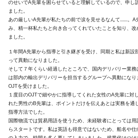
のせいでA先輩を困らせていると理解しているので、申し
ました。
あの厳しいA先輩が私たちの前で涙を見せるなんて......
み、精一杯私たちと向き合ってくれていたことを知り、改
ました。
１年間A先輩から指導と引き継ぎを受け、同期と私は新設
って異動になりました。
そして７年くらい経過したところで、国内デリバリー業務
は部内の輸出デリバリーを担当するグループへ異動になり
OJTを受けました。
１度目のOJTで細やかに指導してくれた女性のA先輩に対し
れた男性のB先輩は、ポイントだけを伝えあとは実務を通
指導方法でした。
国際物流では貿易用語を使うため、未経験者にとっては用
らスタートです。私は英語も得意ではないため、船名や仕
の入力で、時間を多く要してしまいました。残業代はつけ