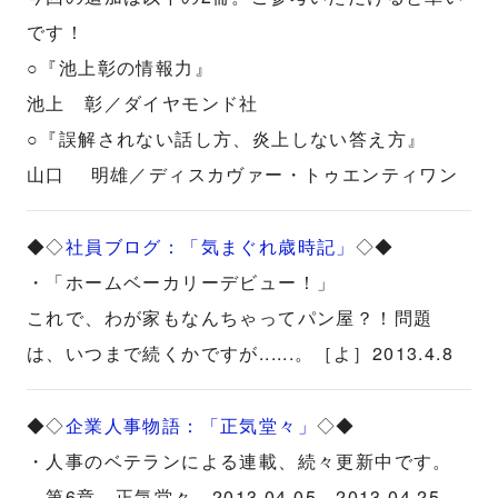
です！
○『池上彰の情報力』
池上 彰／ダイヤモンド社
○『誤解されない話し方、炎上しない答え方』
山口 明雄／ディスカヴァー・トゥエンティワン
◆◇
社員ブログ：「気まぐれ歳時記」
◇◆
・「ホームベーカリーデビュー！」
これで、わが家もなんちゃってパン屋？！問題
は、いつまで続くかですが......。［よ］2013.4.8
◆◇
企業人事物語：「正気堂々」
◇◆
・人事のベテランによる連載、続々更新中です。
第6章 正気堂々 2013.04.05 - 2013.04.25